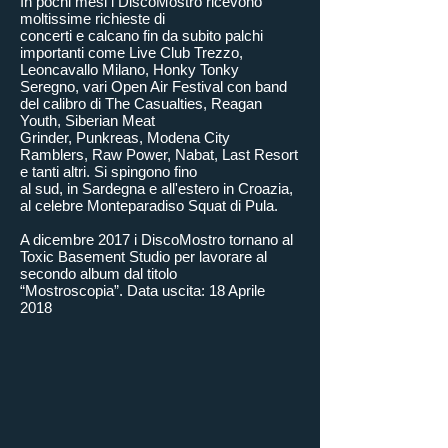
In pochi mesi i DiscoMostro ricevono
moltissime richieste di
concerti e calcano fin da subito palchi
importanti come Live Club Trezzo,
Leoncavallo Milano, Honky Tonky
Seregno, vari Open Air Festival con band
del calibro di The Casualties, Reagan
Youth, Siberian Meat
Grinder, Punkreas, Modena City
Ramblers, Raw Power, Nabat, Last Resort
e tanti altri. Si spingono fino
al sud, in Sardegna e all'estero in Croazia,
al celebre Monteparadiso Squat di Pula.
A dicembre 2017 i DiscoMostro tornano al
Toxic Basement Studio per lavorare al
secondo album dal titolo
“Mostroscopia”. Data uscita: 18 Aprile
2018