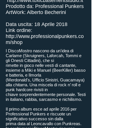
http://www.toxicbasementstudio.it
Prodotto da: Professional Punkers
ArtWork: Alberto Becherini
Data uscita: 18 Aprile 2018
Link ordine:
http://www.professionalpunkers.co
m/shop
I DiscoMostro nascono da un'idea di
Carlame (Skruigners, Laforcah, Tommi e
gli Onesti Cittadini), che si
rimette in gioco nelle vesti di cantante,
insieme a Miki e Manuel (BeerKiller) basso
e batteria, e Ilmorla
(Merdonald's, Ufficio Sinistri, Guacamaya)
alla chitarra. Una miscela di rock n’ roll e
punk hardcore rivisti in
chiave sorprendentemente personale. Testi
in italiano, rabbia, sarcasmo e nichilismo.
Il primo album esce ad aprile 2016 per
Professional Punkers e riscuote un
significativo successo sin dalla
prima data al Leoncavallo con Punkreas.