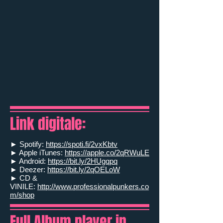
Link digitale:
► Spotify:
https://spoti.fi/2vxKbtv
► Apple iTunes:
https://apple.co/2qRWuLE
► Android:
https://bit.ly/2HUgqpq
► Deezer:
https://bit.ly/2qOELoW
► CD &
VINILE:
http://www.professionalpunkers.co
m/shop
Full Album player in