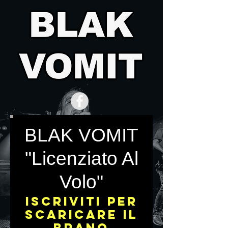
BLAK VOMIT
"Licenziato Al
Volo"
Iscriviti per
scaricare il
brano