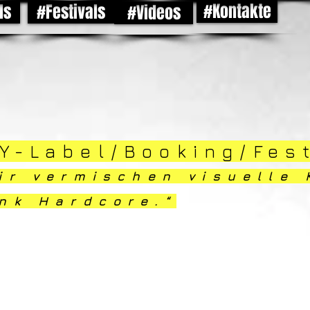
#Kontakte
ds
#Festivals
#Videos
Y-Label/Booking/Fes
ir vermischen visuelle 
nk Hardcore.“