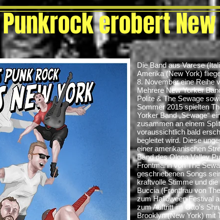
 Punkrock erobert New
Die Band aus Varese (Ital
Amerika (New York) flieg
8. November eine Reihe 
Mehrere New Yorker Bands
Polite & The Sewage sow
Sommer 2015 spielten Th
Yorker Band „Sewage“ einig
zusammen an einem Split-
voraussichtlich bald ers
begleitet wird. Diese un
einer amerikanischen Stre
Band des Olona Valley Pun
Frontmann von The Sewag
geschriebenen Songs sein
kraftvolle Stimme und di
Buccia (Frontfrau von Th
zum Halloween Festival au
zum Auftritt im Otto's S
Brooklyn (New York) mit 