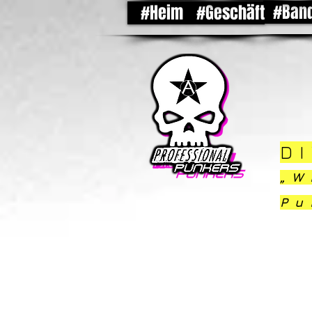
#Ban
#Heim
#Geschäft
DI
„W
Pu