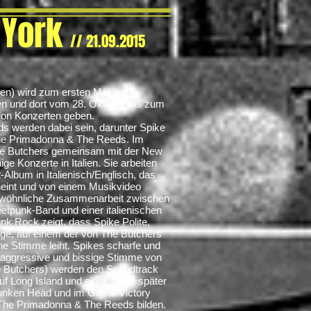
 York
// 21.09.2015
ien) wird zum ersten Mal nach
en und dort vom 28. Oktober bis zum
von Konzerten geben.
 werden dabei sein, darunter Spike
ie Primadonna & The Reeds. Im
e Butchers gemeinsam mit der New
e Konzerte in Italien. Sie arbeiten
Album in Italienisch/Englisch, das
cheint und von einem Musikvideo
gewöhnliche Zusammenarbeit zwischen
etpunk-Band und einer italienischen
k Rock zeigt, dass Spike Polite,
e, auf einem der von The Butchers
e Stimme leiht. Spikes scharfe und
e aggressive und bissige Stimme von
e Butchers) werden den Soundtrack
f Long Island und einige Tage später
hrunken Head und im Grand Victory
The Primadonna & The Reeds bilden.