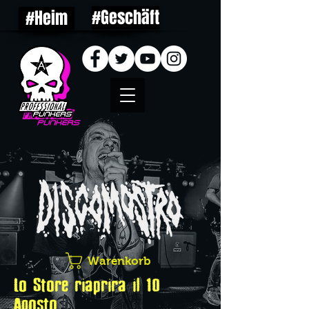
#Geschäft
#Heim
Warenkorb
Lo Store riaprira il 10
Agosto