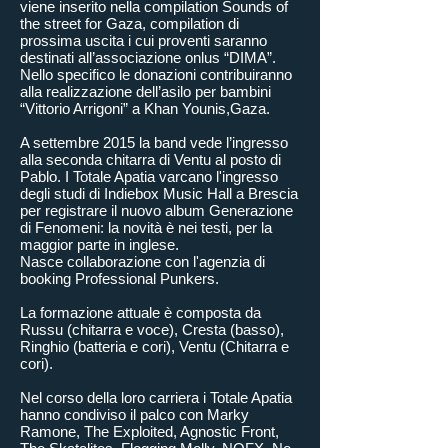
viene inserito nella compilation Sounds of
the street for Gaza, compilation di
prossima uscita i cui proventi saranno
destinati all’associazione onlus “DIMA”.
Nello specifico le donazioni contribuiranno
alla realizzazione dell’asilo per bambini
“Vittorio Arrigoni” a Khan Younis,Gaza.
A settembre 2015 la band vede l’ingresso
alla seconda chitarra di Ventu al posto di
Pablo. I Totale Apatia varcano l'ingresso
degli studi di Indiebox Music Hall a Brescia
per registrare il nuovo album Generazione
di Fenomeni: la novità è nei testi, per la
maggior parte in inglese.
Nasce collaborazione con l'agenzia di
booking Professional Punkers.
La formazione attuale è composta da
Russu (chitarra e voce), Cresta (basso),
Ringhio (batteria e cori), Ventu (Chitarra e
cori).
Nel corso della loro carriera i Totale Apatia
hanno condiviso il palco con Marky
Ramone, The Exploited, Agnostic Front,