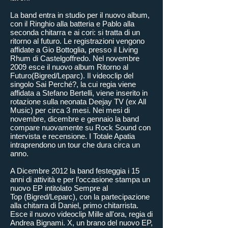
La band entra in studio per il nuovo album,
con il Ringhio alla batteria e Pablo alla
seconda chitarra e ai cori: si tratta di un
ritorno al futuro. Le registrazioni vengono
affidate a Gio Bottoglia, presso il Living
Rhum di Castelgoffredo. Nel novembre
2009 esce il nuovo album Ritorno al
Futuro(Bigred/Leparc). Il videoclip del
singolo Sai Perché?, la cui regia viene
affidata a Stefano Bertelli, viene inserito in
rotazione sulla neonata Deejay TV (ex All
Music) per circa 3 mesi. Nei mesi di
novembre, dicembre e gennaio la band
compare nuovamente su Rock Sound con
intervista e recensione. I Totale Apatia
intraprendono un tour che dura circa un
anno.
A Dicembre 2012 la band festeggia i 15
anni di attività e per l’occasione stampa un
nuovo EP intitolato Sempre al
Top (Bigred/Leparc), con la partecipazione
alla chitarra di Daniel, primo chitarrista.
Esce il nuovo videoclip Mille all'ora, regia di
Andrea Bignami. X, un brano del nuovo EP,