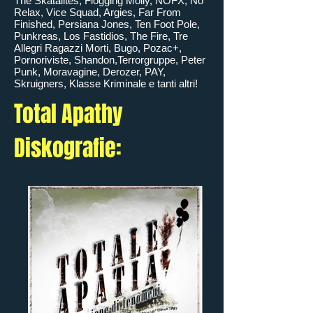
The Skatalites, Flogging Molly, NOFX, No
Relax, Vice Squad, Argies, Far From
Finished, Persiana Jones, Ten Foot Pole,
Punkreas, Los Fastidios, The Fire, Tre
Allegri Ragazzi Morti, Bugo, Pozac+,
Pornoriviste, Shandon,Terrorgruppe, Peter
Punk, Moravagine, Derozer, PAY,
Skruigners, Klasse Kriminale e tanti altri!
Total Apathy
Diskografie: