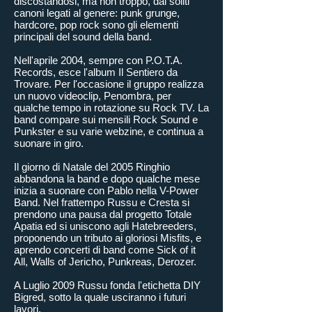
discostandosi, ma non troppo, dai soliti
canoni legati al genere: punk grunge,
hardcore, pop rock sono gli elementi
principali del sound della band.
Nell'aprile 2004, sempre con P.O.T.A.
Records, esce l'album Il Sentiero da
Trovare. Per l'occasione il gruppo realizza
un nuovo videoclip, Penombra, per
qualche tempo in rotazione su Rock TV. La
band compare sui mensili Rock Sound e
Punkster e su varie webzine, e continua a
suonare in giro.
Il giorno di Natale del 2005 Ringhio
abbandona la band e dopo qualche mese
inizia a suonare con Pablo nella V-Power
Band. Nel frattempo Russu e Cresta si
prendono una pausa dal progetto Totale
Apatia ed si uniscono agli Hatebreeders,
proponendo un tributo ai gloriosi Misfits, e
aprendo concerti di band come Sick of it
All, Walls of Jericho, Punkreas, Derozer.
A Luglio 2009 Russu fonda l'etichetta DIY
Bigred, sotto la quale usciranno i futuri
lavori.