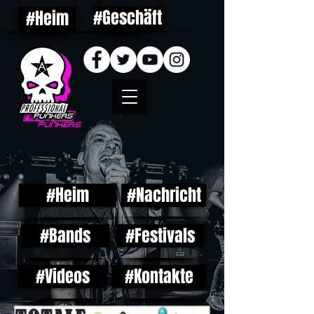
#Geschäft
#Heim
#Heim
#Nachricht
#Bands
#Festivals
#Videos
#Kontakte