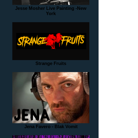
Jesse Mosher Live Painting -New
York
Strange Fruits
Jena Favero - Blak Vomit