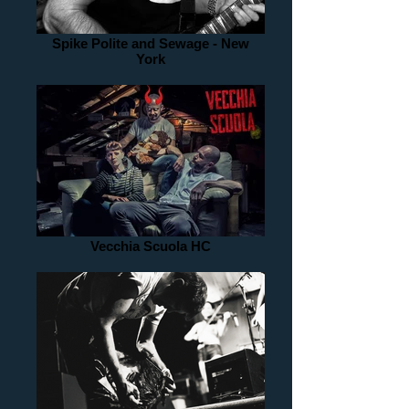
Spike Polite and Sewage - New
York
Vecchia Scuola HC