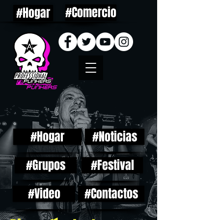
#Comercio
#Hogar
#Hogar
#Noticias
#Grupos
#Festival
#Video
#Contactos