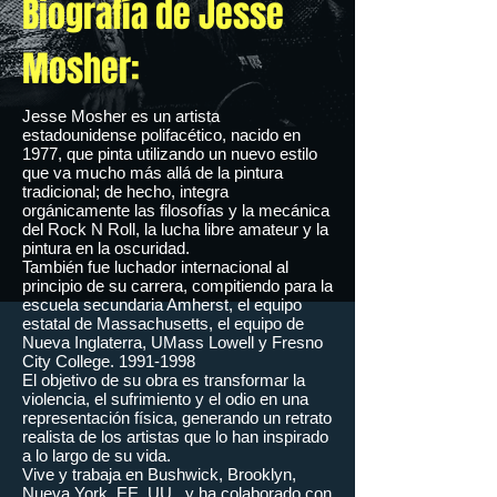
Biografía de Jesse
Mosher:
Jesse Mosher es un artista
estadounidense polifacético, nacido en
1977, que pinta utilizando un nuevo estilo
que va mucho más allá de la pintura
tradicional; de hecho, integra
orgánicamente las filosofías y la mecánica
del Rock N Roll, la lucha libre amateur y la
pintura en la oscuridad.
También fue luchador internacional al
principio de su carrera, compitiendo para la
escuela secundaria Amherst, el equipo
estatal de Massachusetts, el equipo de
Nueva Inglaterra, UMass Lowell y Fresno
City College.
1991-1998
El objetivo de su obra es transformar la
violencia, el sufrimiento y el odio en una
representación física, generando un retrato
realista de los artistas que lo han inspirado
a lo largo de su vida.
Vive y trabaja en Bushwick, Brooklyn,
Nueva York, EE. UU., y ha colaborado con