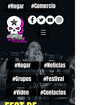
#Comercio
#Hogar
#Hogar
#Noticias
#Grupos
#Festival
#Video
#Contactos